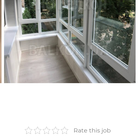
— Оздоблення ламінат
— Світло
— Стеля безшовні панелі
Rate this job