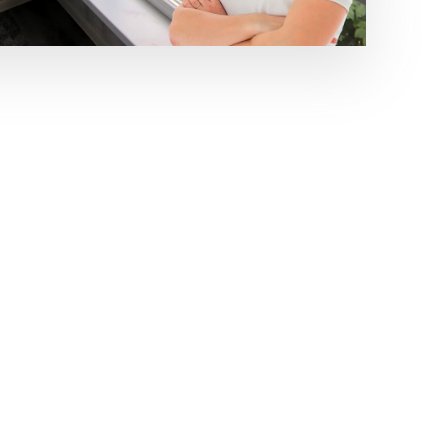
— Заниженный вынос по подоконнику
— Наружная отделка сайдинг
— Остекление внутренняя ламинация