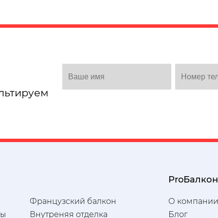
льтируем
ProБалкон
Французский балкон
О компани
ны
Внутреняя отделка
Блог