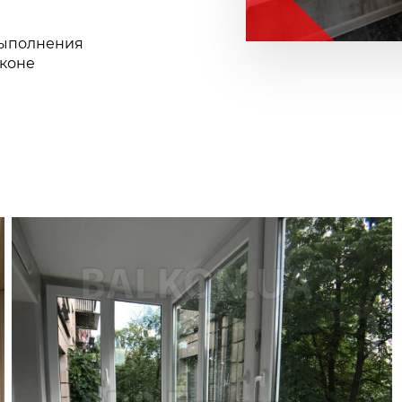
выполнения
лконе
— Занижене розширення по підлозі
— Зовнішнє оздоблення
— Скління балкону