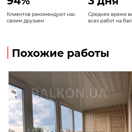
94%
3 дня
Клиентов рекомендуют нас
Средняя время 
своим друзьям
всех работ на ба
Похожие работы
— Заниженный вынос по подоконнику
— Наружная отделка сайдинг
— Остекление балкона
— Отделка балкона панели