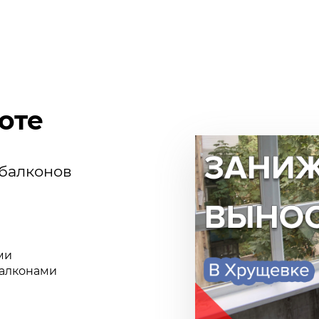
оте
 балконов
ми
алконами