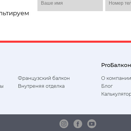
льтируем
ProБалкон
Французский балкон
О компани
ны
Внутреняя отделка
Блог
Калькулято